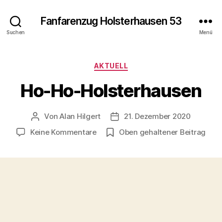
Fanfarenzug Holsterhausen 53
Suchen
Menü
Kategorien
AKTUELL
Ho-Ho-Holsterhausen
Von
Alan Hilgert
21. Dezember 2020
Beitragsautor
Veröffentlichungsdatum
zu
Keine Kommentare
Oben gehaltener Beitrag
Ho-
Ho-
Holsterhausen